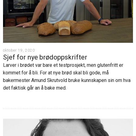
oss
i
markedsføring
Søk
mesterbrev
Karriere
Årsavgift
Veier til
mesterbrev
Nyheter
oktober 19, 2020
Søknadsskjema
Sjef for nye brødoppskrifter
Larver i brødet var bare et testprosjekt, men glutenfritt er
Ofte
kommet for å bli. For at nye brød skal bli gode, må
stilte
spørsmål
bakermester Amund Skrutvold bruke kunnskapen sin om hva
– Bli
det faktisk går an å bake med.
mester