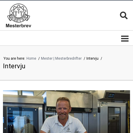
You are here:
Home
Mester | Mesterbredrifter
Intervju
Intervju
Mesterbrevnemnda
Mestere
Mestere
Bli
|
mester
mesterbedrifter
Mesterkvalifikasjonen
Magasinet
MESTER
Mesterbrev
13 gode
lederutdanning
grunner
Mestermerket
er
Mesterbrevnemndas
beskyttet
årsrapporter
Mesterfagene
Velg
|
alltid en
Studieplaner
mester
Kontakt
Mestertittelen