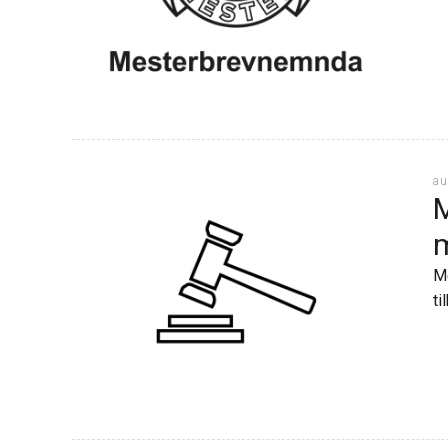
au
M
m
Me
ti