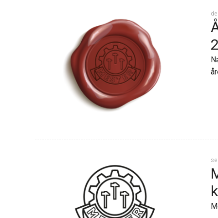
de
Å
Næ
år
se
Me