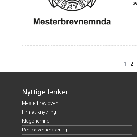
sø
1
2
Nyttige lenker
Mesterbrevloven
Firmatilknytning
Klagenemnd
Personvernerklæring