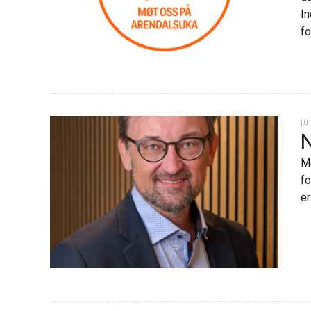
Karriere
In
fo
Nyheter
ju
N
Me
fo
er