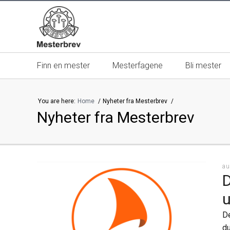
Finn en mester
Mesterfagene
Bli mester
You are here:
Home
Nyheter fra Mesterbrev
Nyheter fra Mesterbrev
Mesterbrevnemnda
Mestere | m
Mesterkvalifikasjonen
13 gode gr
au
D
Mestermerket er beskyttet
Velg alltid 
u
Kontakt oss
De
du