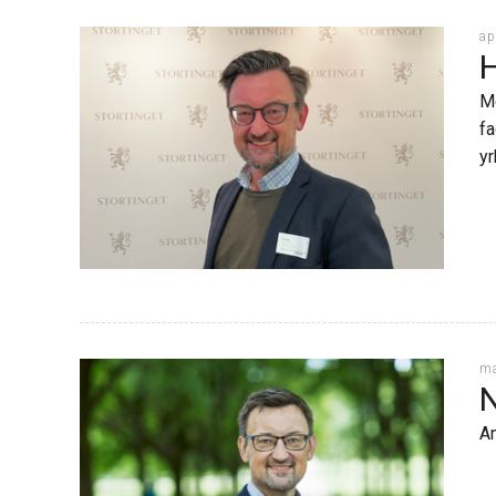
ap
H
Me
fa
yr
ma
N
An