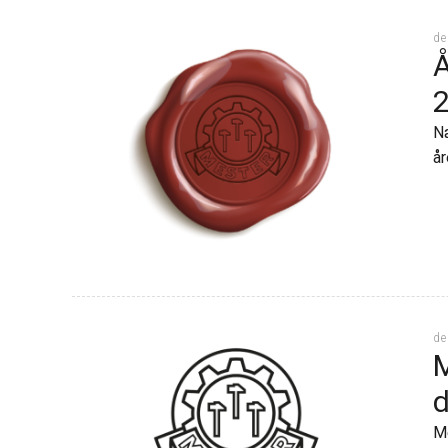
de
Å
Næ
år
de
M
d
Me