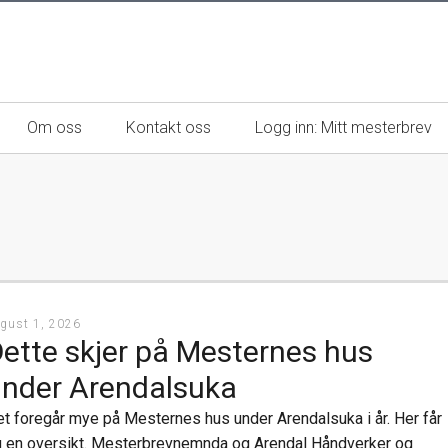
Om oss
Kontakt oss
Logg inn: Mitt mesterbrev
esterbedrifter
Mestere
unner
Magasinet MESTER
gust 1, 2026
ette skjer på Mesternes hus
en mester
Mesterbrevnemndas årsrapport
nder Arendalsuka
Mestertittelen i markedsføring
t foregår mye på Mesternes hus under Arendalsuka i år. Her får
 en oversikt. Mesterbrevnemnda og Arendal Håndverker og