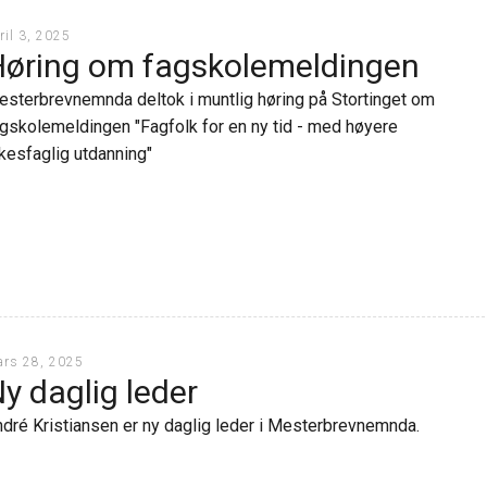
ril 3, 2025
øring om fagskolemeldingen
sterbrevnemnda deltok i muntlig høring på Stortinget om
gskolemeldingen "Fagfolk for en ny tid - med høyere
kesfaglig utdanning"
rs 28, 2025
y daglig leder
dré Kristiansen er ny daglig leder i Mesterbrevnemnda.