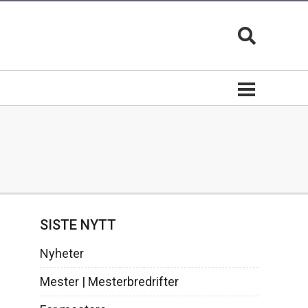
Bli mester
Mesterbrev lederutdanning
SISTE NYTT
er
Mesterfagene | Studieplaner
Nyheter
Søk mesterbrev
Mester | Mesterbredrifter