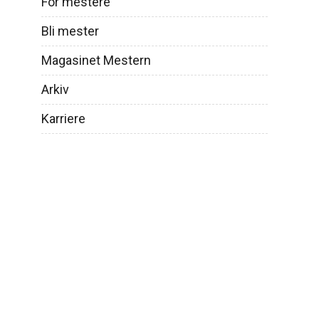
For mestere
Veier til mesterbrev
Bli mester
Søknadsskjema
Magasinet Mestern
Arkiv
Ofte stilte spørsmål – Bli mester
Karriere