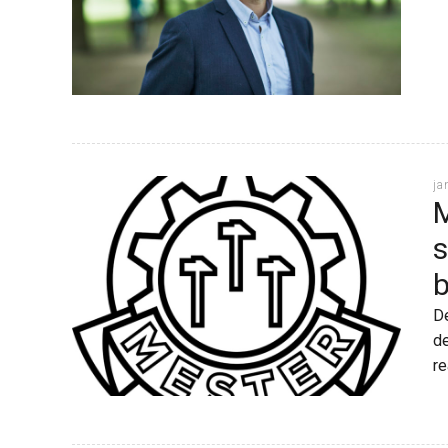
ja
M
s
b
De
de
r