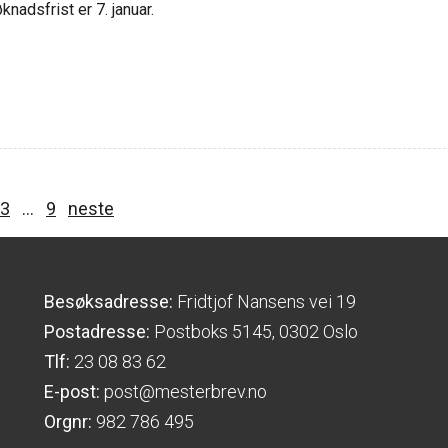
knadsfrist er 7. januar.
3
…
9
neste
Besøksadresse:
Fridtjof Nansens vei 19
Postadresse:
Postboks 5145, 0302 Oslo
Tlf:
23 08 83 62
E-post:
post@mesterbrev.no
Orgnr:
982 786 495