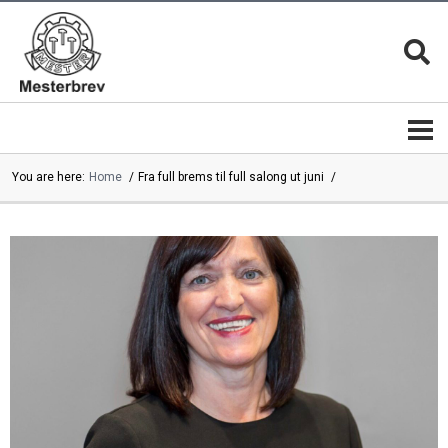
You are here:
Home
Fra full brems til full salong ut juni
Mesterbrevnemnda
Mestere
Mestere
Bli
|
mester
mesterbedrifter
Mesterkvalifikasjonen
Magasinet
MESTER
Mesterbrev
13 gode
lederutdanning
grunner
Mestermerket
er
Mesterbrevnemndas
beskyttet
årsrapporter
Mesterfagene
Velg
|
alltid en
Studieplaner
mester
Kontakt
Mestertittelen