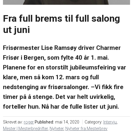
oss
i
markedsføring
Søk
mesterbrev
Fra full brems til full salong
Karriere
Årsavgift
ut juni
Veier til
mesterbrev
Nyheter
Frisørmester Lise Ramsøy driver Charmer
Søknadsskjema
Frisør i Bergen, som fylte 40 år 1. mai.
Planene for en storstilt jubileumsfeiring var
Ofte
stilte
klare, men så kom 12. mars og full
spørsmål
– Bli
nedstenging av frisørsalonger. –Vi fikk fire
mester
timer på å stenge. Det var helt uvirkelig,
forteller hun. Nå har de fulle lister ut juni.
Skrevet av:
roger
Published:
mai 14, 2020
Category:
Intervju
,
Mester | Mesterbredrifter
,
Nyheter
,
Nyheter fra Mesterbrev