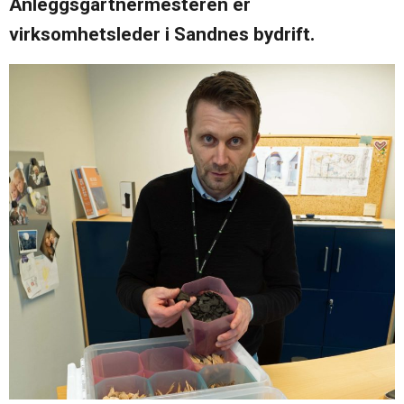
Anleggsgartnermesteren er
oss
i
markedsføring
Søk
virksomhetsleder i Sandnes bydrift.
mesterbrev
Karriere
Årsavgift
Veier til
mesterbrev
Nyheter
Søknadsskjema
Ofte
stilte
spørsmål
– Bli
mester