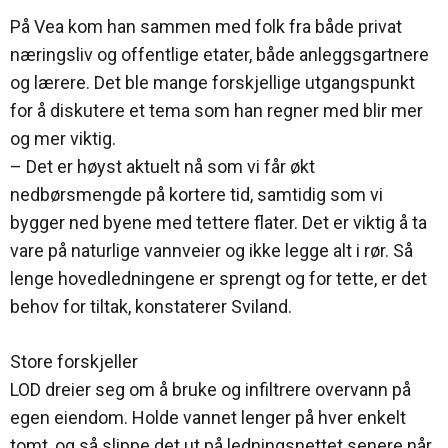
På Vea kom han sammen med folk fra både privat
næringsliv og offentlige etater, både anleggsgartnere
og lærere. Det ble mange forskjellige utgangspunkt
for å diskutere et tema som han regner med blir mer
og mer viktig.
– Det er høyst aktuelt nå som vi får økt
nedbørsmengde på kortere tid, samtidig som vi
bygger ned byene med tettere flater. Det er viktig å ta
vare på naturlige vannveier og ikke legge alt i rør. Så
lenge hovedledningene er sprengt og for tette, er det
behov for tiltak, konstaterer Sviland.
Store forskjeller
LOD dreier seg om å bruke og infiltrere overvann på
egen eiendom. Holde vannet lenger på hver enkelt
tomt, og så slippe det ut på ledningsnettet senere når