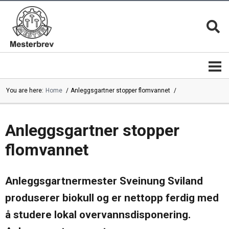
You are here:
Home
Anleggsgartner stopper flomvannet
Mesterbrevnemnda
Mestere
Mestere
Bli
|
mester
Anleggsgartner stopper
mesterbedrifter
flomvannet
Mesterkvalifikasjonen
Magasinet
MESTER
Mesterbrev
13 gode
lederutdanning
grunner
Mestermerket
Anleggsgartnermester Sveinung Sviland
er
Mesterbrevnemndas
beskyttet
årsrapporter
Mesterfagene
produserer biokull og er nettopp ferdig med
Velg
|
alltid en
Studieplaner
å studere lokal overvannsdisponering.
mester
Kontakt
Mestertittelen