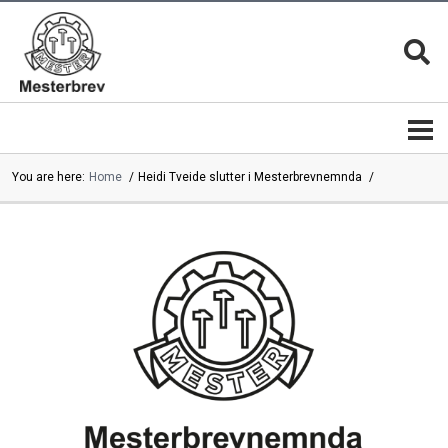
You are here:
Home
Heidi Tveide slutter i Mesterbrevnemnda
Mesterbrevnemnda
Mestere
Mestere
Bli
|
mester
mesterbedrifter
Mesterkvalifikasjonen
Magasinet
MESTER
Mesterbrev
13 gode
lederutdanning
grunner
Mestermerket
er
Mesterbrevnemndas
beskyttet
årsrapporter
Mesterfagene
Velg
|
alltid en
Studieplaner
mester
Kontakt
Mestertittelen