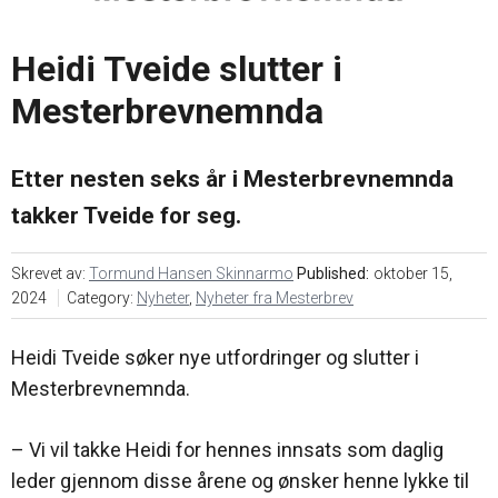
oss
i
markedsføring
Søk
mesterbrev
Heidi Tveide slutter i
Karriere
Årsavgift
Mesterbrevnemnda
Veier til
mesterbrev
Nyheter
Etter nesten seks år i Mesterbrevnemnda
Søknadsskjema
takker Tveide for seg.
Ofte
stilte
Skrevet av:
Tormund Hansen Skinnarmo
Published:
oktober 15,
spørsmål
2024
Category:
Nyheter
,
Nyheter fra Mesterbrev
– Bli
mester
Heidi Tveide søker nye utfordringer og slutter i
Mesterbrevnemnda.
– Vi vil takke Heidi for hennes innsats som daglig
leder gjennom disse årene og ønsker henne lykke til