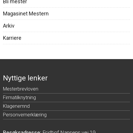
Bli mester
Magasinet Mestern
Arkiv
Karriere
Nyttige lenker
Mesterbrevloven
Firmatilknytning
Klagenemnd
Personvernerklæring
Besøksadresse:
Fridtjof Nansens vei 19