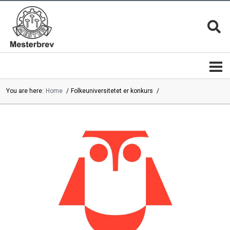
You are here:
Home
Folkeuniversitetet er konkurs
Mesterbrevnemnda
Mestere
Mestere
Bli
|
mester
mesterbedrifter
Mesterkvalifikasjonen
Magasinet
MESTER
Mesterbrev
13 gode
lederutdanning
grunner
Mestermerket
er
Mesterbrevnemndas
beskyttet
årsrapporter
Mesterfagene
Velg
|
alltid en
Studieplaner
mester
Kontakt
Mestertittelen