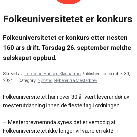
oss
i
markedsføring
Søk
mesterbrev
Folkeuniversitetet er konkurs
Karriere
Årsavgift
Veier til
mesterbrev
Folkeuniversitetet er konkurs etter nesten
Nyheter
160 års drift. Torsdag 26. september meldte
Søknadsskjema
selskapet oppbud.
Ofte
Skrevet av:
Tormund Hansen Skinnarmo
Published:
september 30,
stilte
spørsmål
2024
Category:
Nyheter
,
Nyheter fra Mesterbrev
– Bli
mester
Folkeuniversitetet har i over 30 år vært leverandør av
mesterutdanning innen de fleste fag i ordningen.
– Mesterbrevnemnda synes det er vemodig at
Folkeuniversitetet ikke lenger vil være en aktør i