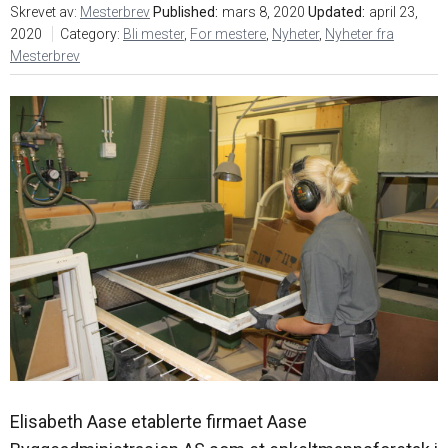
Skrevet av:
Mesterbrev
Published:
mars 8, 2020
Updated:
april 23,
2020
Category:
Bli mester
,
For mestere
,
Nyheter
,
Nyheter fra
Mesterbrev
Elisabeth Aase etablerte firmaet Aase