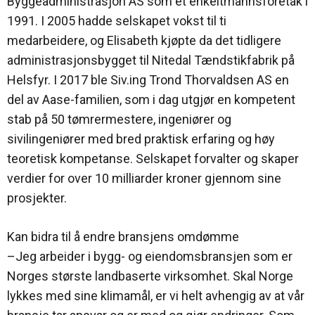
Byggeadministrasjon AS som et enkeltmannsforetak i
1991. I 2005 hadde selskapet vokst til ti
medarbeidere, og Elisabeth kjøpte da det tidligere
administrasjonsbygget til Nitedal Tændstikfabrik på
Helsfyr. I 2017 ble Siv.ing Trond Thorvaldsen AS en
del av Aase-familien, som i dag utgjør en kompetent
stab på 50 tømrermestere, ingeniører og
sivilingeniører med bred praktisk erfaring og høy
teoretisk kompetanse. Selskapet forvalter og skaper
verdier for over 10 milliarder kroner gjennom sine
prosjekter.
Kan bidra til å endre bransjens omdømme
–Jeg arbeider i bygg- og eiendomsbransjen som er
Norges største landbaserte virksomhet. Skal Norge
lykkes med sine klimamål, er vi helt avhengig av at vår