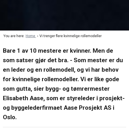
oss
i
markedsføring
Søk
mesterbrev
Karriere
Årsavgift
Veier til
mesterbrev
Nyheter
You are here:
Home
Vi trenger flere kvinnelige rollemodeller
Søknadsskjema
Bare 1 av 10 mestere er kvinner. Men de
som satser gjør det bra. - Som mester er du
Ofte
en leder og en rollemodell, og vi har behov
stilte
spørsmål
for kvinnelige rollemodeller. Vi er like gode
– Bli
mester
som gutta, sier bygg- og tømrermester
Elisabeth Aase, som er styreleder i prosjekt-
og byggelederfirmaet Aase Prosjekt AS i
Oslo.