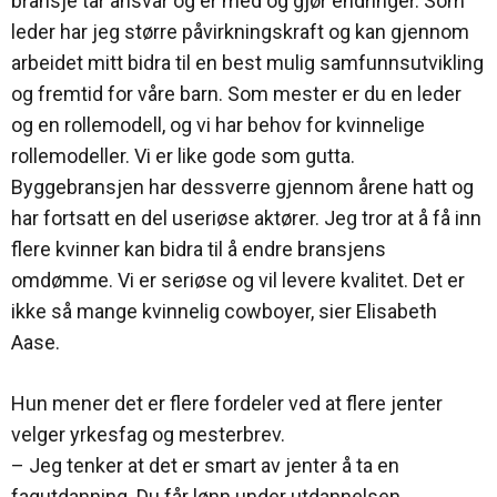
bransje tar ansvar og er med og gjør endringer. Som
leder har jeg større påvirkningskraft og kan gjennom
arbeidet mitt bidra til en best mulig samfunnsutvikling
og fremtid for våre barn. Som mester er du en leder
og en rollemodell, og vi har behov for kvinnelige
rollemodeller. Vi er like gode som gutta.
Byggebransjen har dessverre gjennom årene hatt og
har fortsatt en del useriøse aktører. Jeg tror at å få inn
flere kvinner kan bidra til å endre bransjens
omdømme. Vi er seriøse og vil levere kvalitet. Det er
ikke så mange kvinnelig cowboyer, sier Elisabeth
Aase.
Hun mener det er flere fordeler ved at flere jenter
velger yrkesfag og mesterbrev.
– Jeg tenker at det er smart av jenter å ta en
fagutdanning. Du får lønn under utdannelsen.