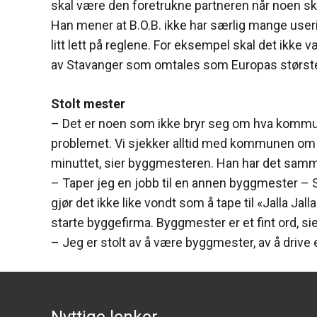
skal være den foretrukne partneren når noen skal
Han mener at B.O.B. ikke har særlig mange useri
litt lett på reglene. For eksempel skal det ikke 
av Stavanger som omtales som Europas største
Stolt mester
– Det er noen som ikke bryr seg om hva kommun
problemet. Vi sjekker alltid med kommunen om de
minuttet, sier byggmesteren. Han har det samme
– Taper jeg en jobb til en annen byggmester – S
gjør det ikke like vondt som å tape til «Jalla Ja
starte byggefirma. Byggmester er et fint ord, si
– Jeg er stolt av å være byggmester, av å drive e
Nyttige lenker