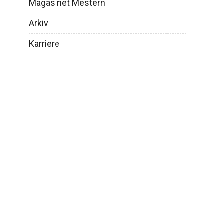
Magasinet Mestern
Veier til mesterbrev
Arkiv
Søknadsskjema
Karriere
Ofte stilte spørsmål – Bli mester