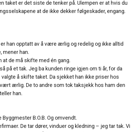
n taket er det siste de tenker på. Ulempen er at hvis du
kringsselskapene at de ikke dekker følgeskader, engang.
er han opptatt av å være ærlig og redelig og ikke alltid
e, mener han.
en at de må skifte med én gang.
 så på et tak. Jeg ba kunden ringe igjen om ti år, for da
valgte å skifte taket. Da sjekket han ikke priser hos
 vært ærlig. De to andre som tok taksjekk hos ham den
eller han.
ge Byggmester B.O.B. Og omvendt.
firmaer. De tar dører, vinduer og kledning – jeg tar tak. Vi