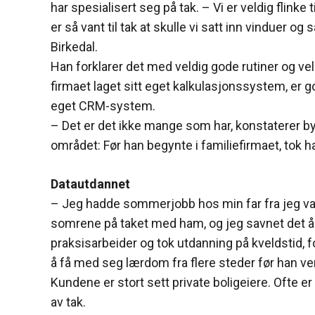
har spesialisert seg på tak. – Vi er veldig flinke 
er så vant til tak at skulle vi satt inn vinduer og
Birkedal.
Han forklarer det med veldig gode rutiner og 
firmaet laget sitt eget kalkulasjonssystem, er 
eget CRM-system.
– Det er det ikke mange som har, konstaterer b
området: Før han begynte i familiefirmaet, tok h
Datautdannet
– Jeg hadde sommerjobb hos min far fra jeg var t
somrene på taket med ham, og jeg savnet det å
praksisarbeider og tok utdanning på kveldstid, for
å få med seg lærdom fra flere steder før han ven
Kundene er stort sett private boligeiere. Ofte er
av tak.