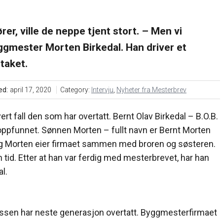
rer, ville de neppe tjent stort. – Men vi
yggmester Morten Birkedal. Han driver et
taket.
ed:
april 17, 2020
Category:
Intervju
,
Nyheter fra Mesterbrev
rt fall den som har overtatt. Bernt Olav Birkedal – B.O.B.
r oppfunnet. Sønnen Morten – fullt navn er Bernt Morten
, og Morten eier firmaet sammen med broren og søsteren.
tid. Etter at han var ferdig med mesterbrevet, har han
al.
nteressen har neste generasjon overtatt. Byggmesterfirmaet