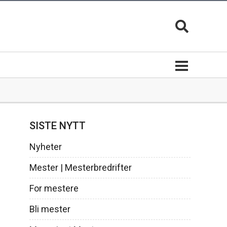
Bli mester
SISTE NYTT
Mesterbrev lederutdanning
Nyheter
Mester | Mesterbredrifter
er
Mesterfagene | Studieplaner
For mestere
Søk mesterbrev
Bli mester