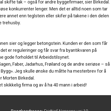
 skifte tak – også for andre byggefirmaer, sier Birkedal.
øse konkurrenter lenger. Men det er alltid noen som tar
være annet enn teglstein eller skifer på takene i den delen
 trehusby.
en sier og legger betongstein. Kunden er den som får
t er reguleringer og får svar fra byantikvaren på
 gode forholdet til Arbeidstilsynet.
agen, Faber, Jadarhus, Frøiland og de andre seriøse – så
lla Bygg». Jeg skulle ønske du måtte ha mesterbrev for å
er Morten Birkedal.
t skikkelig firma og av å ha 40 mann i arbeid!