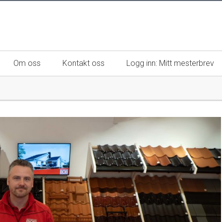
Om oss
Kontakt oss
Logg inn: Mitt mesterbrev
esterbedrifter
Mestere
unner
Magasinet MESTER
en mester
Mesterbrevnemndas årsrapport
Mestertittelen i markedsføring