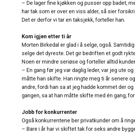
– De lager fine kjøkken og pusser opp badet, me
har tak som er over en viss alder, så sier forsi
Det er derfor vi tar en taksjekk, forteller han.
Kom igjen etter ti år
Morten Birkedal er glad i å selge, også. Samtidig 
selge det dyreste. Det gir bedriften et godt rykt
Noen er mindre seriøse og forteller alltid kund
– En gang før jeg var daglig leder, var jeg ute og
måtte han skifte. Han ringte meg ti år senere og 
andre, fordi han sa at jeg hadde kommet der og
gangen, sa at han måtte skifte med én gang, fort
Jobb for konkurrenter
Også konkurrentene ber privatkunder om å rin
– Bare i år har vi skiftet tak for seks andre bygge