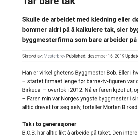
Tar bare tak
Skulle de arbeidet med kledning eller dø
bommer aldri på å kalkulere tak, sier b
byggmesterfirma som bare arbeider på 
Skrevet av:
Mesterbrev
Published:
desember 16, 2019
Updat
Han er virkelighetens Byggmester Bob. Eller i hve
– startet firmaet lenge før barne-tv-figuren va
Birkedal – overtok i 2012. Nå er faren kjøpt ut
– Faren min var Norges yngste byggmester i sin 
alltid drevet for seg selv, forteller Morten Birked
Tak i to generasjoner
B.O.B. har alltid likt å arbeide på taket. Den i