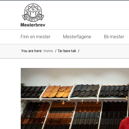
Finn en mester
Mesterfagene
Bli mester
You are here:
Home
Tar bare tak
Mesterbrevnemnda
Mestere | m
Mesterkvalifikasjonen
13 gode gr
Mestermerket er beskyttet
Velg alltid 
Kontakt oss