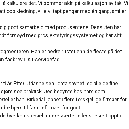
til å kalkulere det. Vi bommer aldri på kalkulasjon av tak. Vi
 satt opp kledning, ville vi tapt penger med én gang, smiler
veldig godt samarbeid med produsentene. Dessuten har
godt fornøyd med prosjektstyringssystemet og har sitt
yggmesteren. Han er bedre rustet enn de fleste på det
an fagbrev i IKT-servicefag.
i år. Etter utdannelsen i data savnet jeg alle de fine
 gjøre noe praktisk. Jeg begynte hos ham som
teller han. Birkedal jobbet i flere forskjellige firmaer for
dte hjem til familiefirmaet for godt.
 de hverken spesielt interesserte i eller spesielt opptatt