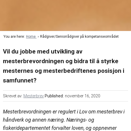
oss
i
markedsføring
Søk
mesterbrev
Karriere
Årsavgift
Veier til
mesterbrev
Nyheter
You are here:
Home
Rådgiver/Seniorrådgiver på kompetanseområdet
Søknadsskjema
Vil du jobbe med utvikling av
mesterbrevordningen og bidra til å styrke
Ofte
mesternes og mesterbedriftenes posisjon i
stilte
spørsmål
samfunnet?
– Bli
mester
Skrevet av:
Mesterbrev
Published:
november 16, 2020
Mesterbrevordningen er regulert i Lov om mesterbrev i
håndverk og annen næring. Nærings- og
fiskeridepartementet forvalter loven, og oppnevner