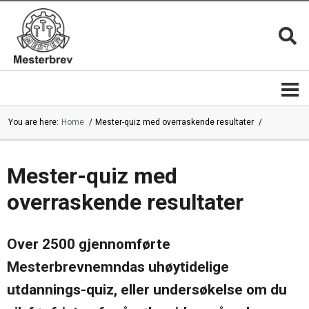
You are here:
Home
Mester-quiz med overraskende resultater
Mesterbrevnemnda
Mestere
Mestere
Bli
|
mester
Mester-quiz med
mesterbedrifter
overraskende resultater
Mesterkvalifikasjonen
Magasinet
MESTER
Mesterbrev
13 gode
lederutdanning
grunner
Mestermerket
Over 2500 gjennomførte
er
Mesterbrevnemndas
beskyttet
årsrapporter
Mesterfagene
Mesterbrevnemndas uhøytidelige
Velg
|
alltid en
Studieplaner
utdannings-quiz, eller undersøkelse om du
mester
Kontakt
Mestertittelen