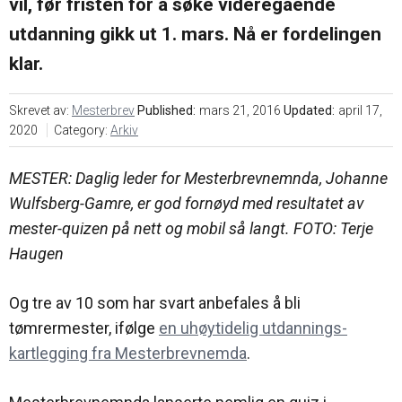
vil, før fristen for å søke videregående
oss
i
markedsføring
Søk
utdanning gikk ut 1. mars. Nå er fordelingen
mesterbrev
Karriere
klar.
Årsavgift
Veier til
mesterbrev
Nyheter
Skrevet av:
Mesterbrev
Published:
mars 21, 2016
Updated:
april 17,
2020
Category:
Arkiv
Søknadsskjema
MESTER: Daglig leder for Mesterbrevnemnda, Johanne
Wulfsberg-Gamre, er god fornøyd med resultatet av
Ofte
stilte
mester-quizen på nett og mobil så langt. FOTO: Terje
spørsmål
– Bli
Haugen
mester
Og tre av 10 som har svart anbefales å bli
tømrermester, ifølge
en uhøytidelig utdannings-
kartlegging fra Mesterbrevnemda
.