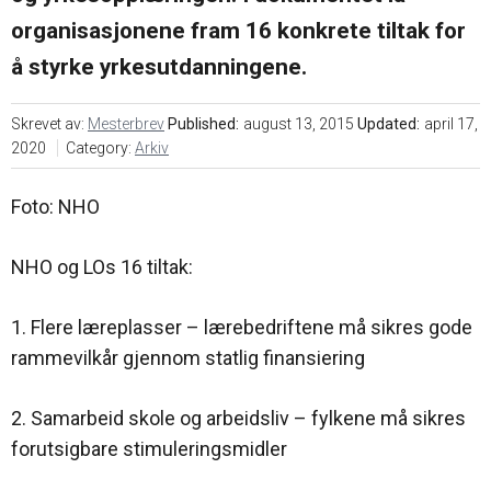
oss
i
markedsføring
Søk
organisasjonene fram 16 konkrete tiltak for
mesterbrev
å styrke yrkesutdanningene.
Karriere
Årsavgift
Veier til
mesterbrev
Skrevet av:
Mesterbrev
Published:
august 13, 2015
Updated:
april 17,
Nyheter
2020
Category:
Arkiv
Søknadsskjema
Foto: NHO
Ofte
NHO og LOs 16 tiltak:
stilte
spørsmål
– Bli
1. Flere læreplasser – lærebedriftene må sikres gode
mester
rammevilkår gjennom statlig finansiering
2. Samarbeid skole og arbeidsliv – fylkene må sikres
forutsigbare stimuleringsmidler