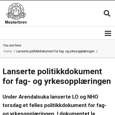
You are here:
Home
Lanserte politikkdokument for fag- og yrkesopplæringen
Mesterbrevnemnda
Mestere
Mestere
Bli
|
mester
mesterbedrifter
Lanserte politikkdokument
Mesterkvalifikasjonen
Magasinet
MESTER
Mesterbrev
for fag- og yrkesopplæringen
13 gode
lederutdanning
grunner
Mestermerket
er
Mesterbrevnemndas
Under Arendalsuka lanserte LO og NHO
beskyttet
årsrapporter
Mesterfagene
Velg
|
torsdag et felles politikkdokument for fag-
alltid en
Studieplaner
mester
Kontakt
Mestertittelen
og yrkesopplæringen. I dokumentet la