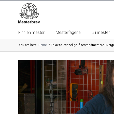
Finn en mester
Mesterfagene
Bli mester
You are here:
Home
Én av to kvinnelige låsesmedmestere i Nor
Mesterbrevnemnda
Mestere | m
Mesterkvalifikasjonen
13 gode gr
Mestermerket er beskyttet
Velg alltid 
Kontakt oss