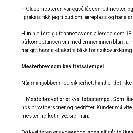
– Glassmesteren var også låsesmedmester, og 
i praksis fikk jeg tilbud om læreplass og har aldri
Hun ble ferdig utdannet svenn allerede som 18-år
på kompetansen sin med emner innen blant annet 
har gitt henne et ekstra blikk for risikovurdering 
Mesterbrev som kvalitetsstempel
Når man jobber med sikkerhet, handler det ikke 
– Mesterbrevet er et kvalitetsstempel. Som lås
hos privatpersoner og bedrifter. Kunder må vite a
mestermerket mye, sier hun.
Og kvaliteten er avgjørende, spesielt når feil k