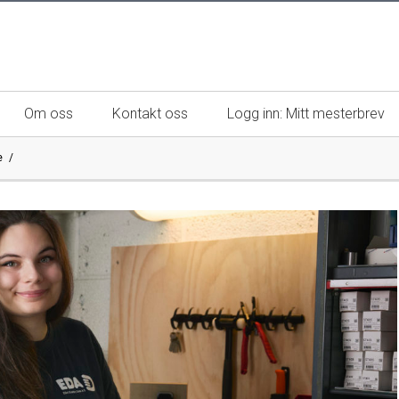
Om oss
Kontakt oss
Logg inn: Mitt mesterbrev
ge
esterbedrifter
Mestere
unner
Magasinet MESTER
en mester
Mesterbrevnemndas årsrapport
Mestertittelen i markedsføring