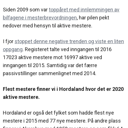
oss
i
markedsføring
Søk
Siden 2009 som var
toppåret med innlemmingen av
mesterbrev
bilfagene i mesterbrevordningen
, har pilen pekt
Karriere
Årsavgift
nedover med hensyn til aktive mestere.
Veier til
mesterbrev
Nyheter
I fjor
stoppet denne negative trenden og viste en liten
Søknadsskjema
oppgang
. Registeret talte ved inngangen til 2016
17023 aktive mestere mot 16997 aktive ved
inngangen til 2015. Samtidig var det færre
Ofte
stilte
passivstillinger sammenlignet med 2014.
spørsmål
– Bli
mester
Flest mestere finner vi i Hordaland hvor det er 2020
aktive mestere.
Hordaland er også det fylket som hadde flest nye
mestere i 2015 med 77 nye mestere. På andre plass