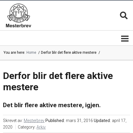
You are here:
Home
Derfor blir det flere aktive mestere
Mesterbrevnemnda
Mestere
Mestere
Bli
|
mester
Derfor blir det flere aktive
mesterbedrifter
mestere
Mesterkvalifikasjonen
Magasinet
MESTER
Mesterbrev
13 gode
lederutdanning
grunner
Mestermerket
Det blir flere aktive mestere, igjen.
er
Mesterbrevnemndas
beskyttet
årsrapporter
Mesterfagene
Velg
|
Skrevet av:
Mesterbrev
Published:
mars 31, 2016
Updated:
april 17,
alltid en
Studieplaner
mester
2020
Category:
Arkiv
Kontakt
Mestertittelen