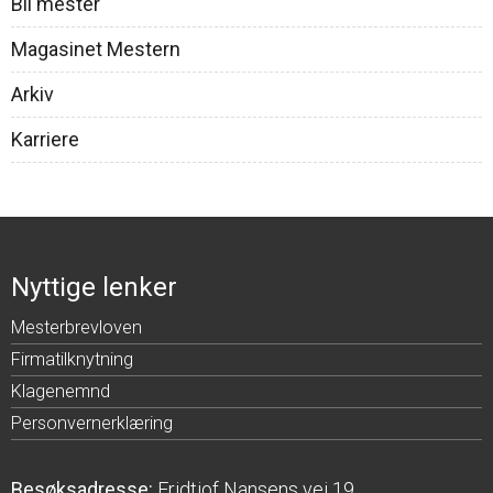
Bli mester
Magasinet Mestern
Arkiv
Karriere
Nyttige lenker
Mesterbrevloven
Firmatilknytning
Klagenemnd
Personvernerklæring
Besøksadresse:
Fridtjof Nansens vei 19