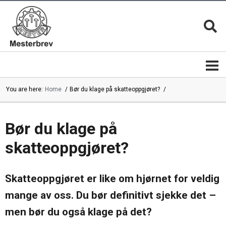
You are here:
Home
Bør du klage på skatteoppgjøret?
Mesterbrevnemnda
Mestere
Mestere
Bli
|
mester
Bør du klage på
mesterbedrifter
skatteoppgjøret?
Mesterkvalifikasjonen
Magasinet
MESTER
Mesterbrev
13 gode
lederutdanning
grunner
Mestermerket
Skatteoppgjøret er like om hjørnet for veldig
er
Mesterbrevnemndas
beskyttet
årsrapporter
Mesterfagene
mange av oss. Du bør definitivt sjekke det –
Velg
|
alltid en
Studieplaner
men bør du også klage på det?
mester
Kontakt
Mestertittelen