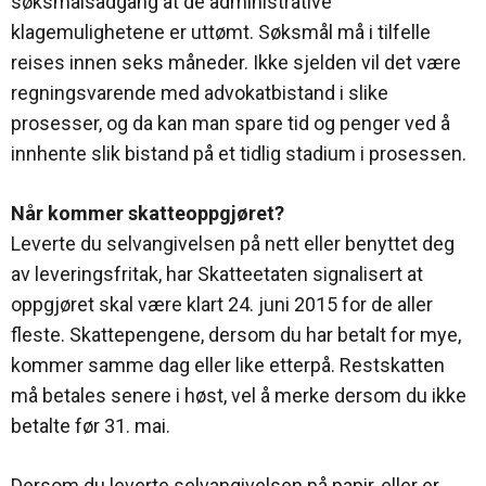
søksmålsadgang at de administrative
klagemulighetene er uttømt. Søksmål må i tilfelle
reises innen seks måneder. Ikke sjelden vil det være
regningsvarende med advokatbistand i slike
prosesser, og da kan man spare tid og penger ved å
innhente slik bistand på et tidlig stadium i prosessen.
Når kommer skatteoppgjøret?
Leverte du selvangivelsen på nett eller benyttet deg
av leveringsfritak, har Skatteetaten signalisert at
oppgjøret skal være klart 24. juni 2015 for de aller
fleste. Skattepengene, dersom du har betalt for mye,
kommer samme dag eller like etterpå. Restskatten
må betales senere i høst, vel å merke dersom du ikke
betalte før 31. mai.
Dersom du leverte selvangivelsen på papir, eller er