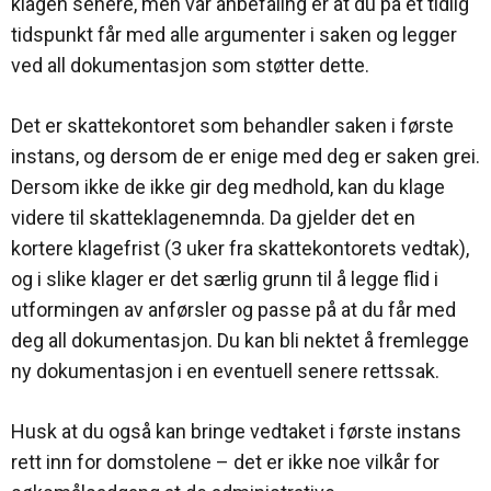
klagen senere, men vår anbefaling er at du på et tidlig
tidspunkt får med alle argumenter i saken og legger
ved all dokumentasjon som støtter dette.
Det er skattekontoret som behandler saken i første
instans, og dersom de er enige med deg er saken grei.
Dersom ikke de ikke gir deg medhold, kan du klage
videre til skatteklagenemnda. Da gjelder det en
kortere klagefrist (3 uker fra skattekontorets vedtak),
og i slike klager er det særlig grunn til å legge flid i
utformingen av anførsler og passe på at du får med
deg all dokumentasjon. Du kan bli nektet å fremlegge
ny dokumentasjon i en eventuell senere rettssak.
Husk at du også kan bringe vedtaket i første instans
rett inn for domstolene – det er ikke noe vilkår for