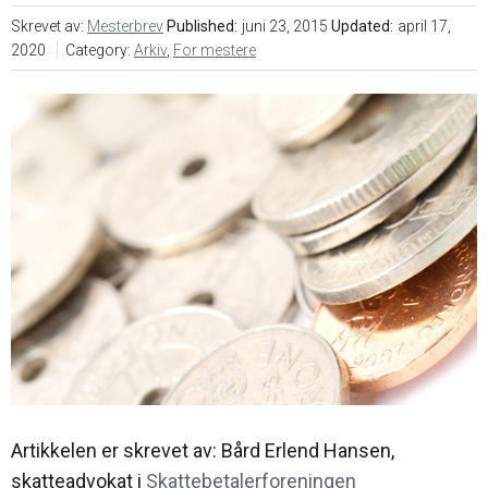
oss
i
markedsføring
Søk
Skrevet av:
Mesterbrev
Published:
juni 23, 2015
Updated:
april 17,
mesterbrev
2020
Category:
Arkiv
,
For mestere
Karriere
Årsavgift
Veier til
mesterbrev
Nyheter
Søknadsskjema
Ofte
stilte
spørsmål
– Bli
mester
Artikkelen er skrevet av: Bård Erlend Hansen,
skatteadvokat i
Skattebetalerforeningen