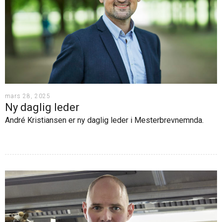
oss
i
markedsføring
Søk
mesterbrev
Karriere
Årsavgift
Veier til
mesterbrev
Nyheter
Søknadsskjema
mars 28, 2025
Ny daglig leder
Ofte
André Kristiansen er ny daglig leder i Mesterbrevnemnda.
stilte
spørsmål
– Bli
mester