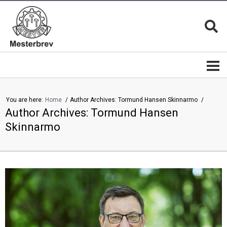
You are here:
Home
Author Archives: Tormund Hansen Skinnarmo
Author Archives: Tormund Hansen
Mesterbrevnemnda
Mestere
Mestere
Bli
|
mester
Skinnarmo
mesterbedrifter
Mesterkvalifikasjonen
Magasinet
MESTER
Mesterbrev
13 gode
lederutdanning
grunner
Mestermerket
er
Mesterbrevnemndas
beskyttet
årsrapporter
Mesterfagene
Velg
|
alltid en
Studieplaner
mester
Kontakt
Mestertittelen